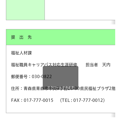
提 出
福祉人材課
福祉職員キャリアパス対応生涯研修 担当者 天内
郵便番号：030-0822
スクロールできます
住所：青森県青森市中央3丁目20-30県民福祉プラザ2階
FAX：017-777-0015 （TEL : 017-777-0012）