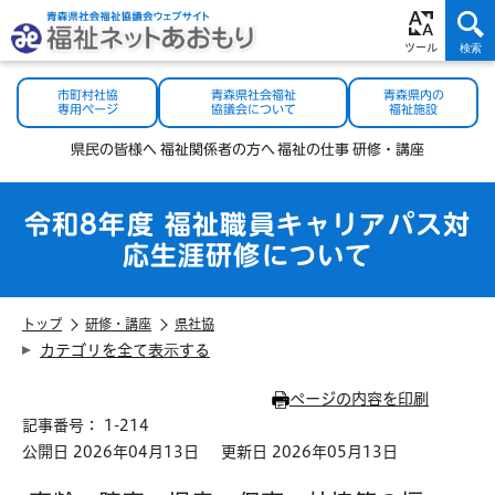
市町村社協
青森県社会福祉
青森県内の
専用ページ
協議会について
福祉施設
県民の
皆様へ
福祉関係者
の方へ
福祉の
仕事
研修・
講座
令和8年度 福祉職員キャリアパス対
応生涯研修について
トップ
研修・講座
県社協
カテゴリを全て表示する
ページの内容を印刷
記事番号： 1-214
公開日 2026年04月13日
更新日 2026年05月13日