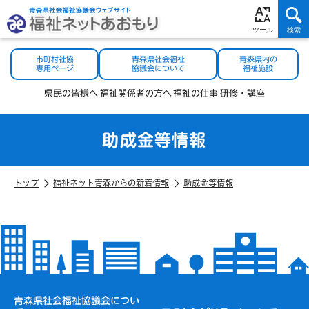
市町村社協
青森県社会福祉
青森県内の
専用ページ
協議会について
福祉施設
県民の
皆様へ
福祉関係者
の方へ
福祉の
仕事
研修・
講座
助成金等情報
トップ
福祉ネット青森からの新着情報
助成金等情報
青森県社会福祉協議会につい