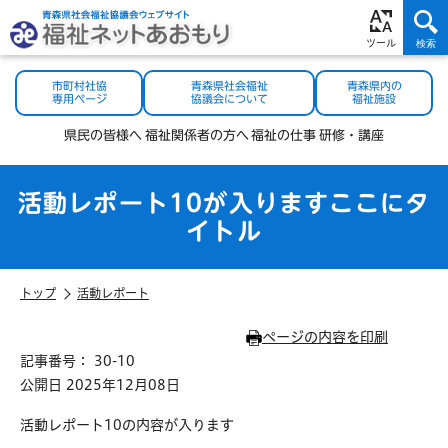
市町村社協
青森県社会福祉
青森県内の
専用ページ
協議会について
福祉施設
県民の
皆様へ
福祉関係者
の方へ
福祉の
仕事
研修・
講座
活動レポート10が入りますここにタ
イトル
トップ
活動レポート
ページの内容を印刷
記事番号： 30-10
公開日 2025年12月08日
活動レポート10の内容が入ります