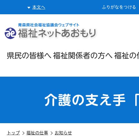
本文へ
ふりがなをつける
県民の
皆様へ
福祉関係者
の方へ
福祉の
介護の支え手
トップ
福祉の仕事
お知らせ