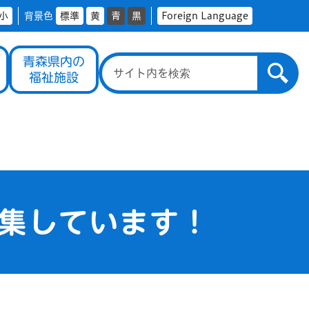
小
背景色
標準
黄
青
黒
Foreign Language
青森県内の
福祉施設
集しています！