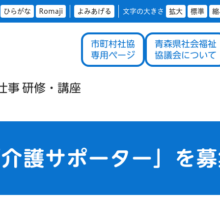
ひらがな
Romaji
よみあげる
文字の大きさ
拡大
標準
縮
市町村社協
青森県社会福祉
専用ページ
協議会について
仕事
研修・
講座
「介護サポーター」を募