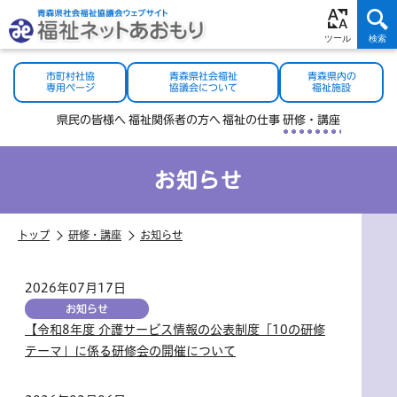
市町村社協
青森県社会福祉
青森県内の
専用ページ
協議会について
福祉施設
県民の
皆様へ
福祉関係者
の方へ
福祉の
仕事
研修・
講座
お知らせ
トップ
研修・講座
お知らせ
2026年07月17日
お知らせ
【令和8年度 介護サービス情報の公表制度「10の研修
テーマ」に係る研修会の開催について